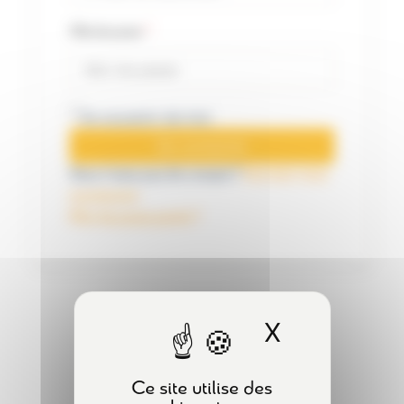
Mot de passe
*
Se souvenir de moi
Se connecter
Vous n'avez pas de compte ?
Inscrivez-vous
maintenant
Mot de passe perdu ?
X
Masquer l
Ce site utilise des