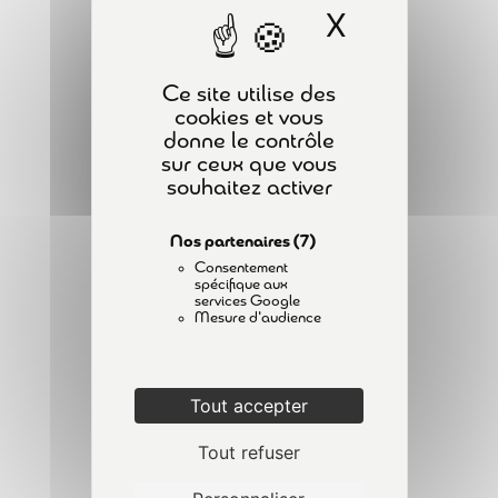
X
Masquer l
PLAN DU SITE
Épreuve dynamique
1
ACCUEIL
Ce site utilise des
FORMATIONS
cookies et vous
Traçabilité du contrôle
2
donne le contrôle
A PROPOS
sur ceux que vous
CONTACT
souhaitez activer
ACTUALITÉS
VGP terrain - Transpalette
4
gerbeur à conducteur
Nos partenaires
(7)
MENTIONS LÉGALES
accompagnant
Consentement
POLITIQUE DE CONFIDENTIALITÉ
spécifique aux
services Google
Mesure d'audience
Examen de l’état de
conservation – Examen visuel
INSCRIPTION À LA NEWSLETTER
4 Minutes
Tout accepter
Examen de l’état de
Tout refuser
conservation – Vérification
allongement de la chaîne