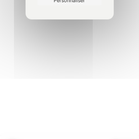
Personnaliser
2 Minutes
Examen de l’état de
conservation – Vérification des
fourches
2 Minutes
Essais de fonctionnement
3 Minutes
VGP terrain - Chariot
5
élévateur à mât rétractable
VGP terrain - Chariot
5
élévateur télescopique
©2024 avorisk.fr
|
Réalisation
NetCURD