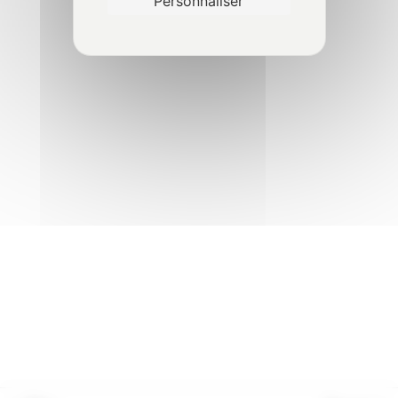
Personnaliser
Épreuve dynamique
1
Traçabilité du contrôle
2
VGP terrain - Transpalette
4
gerbeur à conducteur
accompagnant
VGP terrain - Chariot
5
élévateur à mât rétractable
VGP terrain - Chariot
5
élévateur télescopique
©2024 avorisk.fr
|
Réalisation
NetCURD