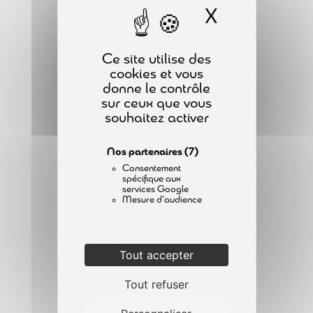
Chariot élévateur – Examen
X
Masquer l
PLAN DU SITE
d’adéquation
5 Questions
ACCUEIL
Ce site utilise des
FORMATIONS
cookies et vous
Examen de montage et
1
donne le contrôle
A PROPOS
d’installation
sur ceux que vous
CONTACT
souhaitez activer
ACTUALITÉS
Examen de l’état de
21
Nos partenaires
(7)
MENTIONS LÉGALES
conservation
Consentement
POLITIQUE DE CONFIDENTIALITÉ
spécifique aux
services Google
Mesure d'audience
Essais de fonctionnement
6
INSCRIPTION À LA NEWSLETTER
Tout accepter
Épreuve statique
2
Tout refuser