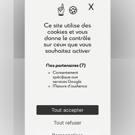
X
Masquer l
PLAN DU SITE
Spécificités liées aux moteurs
thermiques
ACCUEIL
1 Minute
Ce site utilise des
FORMATIONS
cookies et vous
Spécificités liées aux moteurs
donne le contrôle
A PROPOS
GPL
sur ceux que vous
CONTACT
souhaitez activer
1 Minute
ACTUALITÉS
Spécificités liées aux moteurs
Nos partenaires
(7)
MENTIONS LÉGALES
électriques
Consentement
POLITIQUE DE CONFIDENTIALITÉ
spécifique aux
2 Minutes
services Google
Mesure d'audience
Spécificités des chariots à
INSCRIPTION À LA NEWSLETTER
conducteur accompagnant
1 Minute
Tout accepter
Tout refuser
Vérification des chariots –
Examen de l’état de