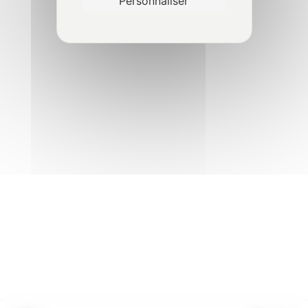
Personnaliser
Épreuve dynamique
1
Traçabilité du contrôle
2
VGP terrain - Transpalette
4
gerbeur à conducteur
accompagnant
VGP terrain - Chariot
5
élévateur à mât rétractable
VGP terrain - Chariot
5
élévateur télescopique
©2024 avorisk.fr
|
Réalisation
NetCURD