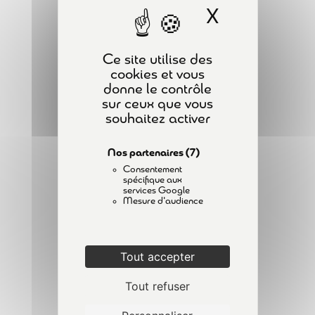
Déclenchement des limiteurs de
X
Masquer l
PLAN DU SITE
charge
3 Minutes
ACCUEIL
Ce site utilise des
FORMATIONS
Test de statique
cookies et vous
2 Minutes
donne le contrôle
A PROPOS
sur ceux que vous
CONTACT
souhaitez activer
Contrôle de descente et
ACTUALITÉS
maintien de charge
1 Minute
Nos partenaires
(7)
MENTIONS LÉGALES
Consentement
POLITIQUE DE CONFIDENTIALITÉ
spécifique aux
Vérification des chariots – Essais
services Google
Mesure d'audience
de fonctionnement
6 Questions
INSCRIPTION À LA NEWSLETTER
Tout accepter
Épreuve statique
2
Tout refuser