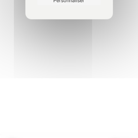
Personnaliser
Essais de fonctionnement
6
Épreuve statique
2
Épreuve dynamique
1
Traçabilité du contrôle
2
VGP terrain - Transpalette
4
gerbeur à conducteur
accompagnant
©2024 avorisk.fr
|
Réalisation
NetCURD
VGP terrain - Chariot
5