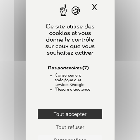
1 Minute
X
Masquer l
PLAN DU SITE
Spécificités liées aux moteurs
ACCUEIL
GPL
Ce site utilise des
FORMATIONS
1 Minute
cookies et vous
donne le contrôle
A PROPOS
Spécificités liées aux moteurs
sur ceux que vous
CONTACT
souhaitez activer
électriques
ACTUALITÉS
2 Minutes
Nos partenaires
(7)
MENTIONS LÉGALES
Spécificités des chariots à
Consentement
POLITIQUE DE CONFIDENTIALITÉ
spécifique aux
conducteur accompagnant
services Google
Mesure d'audience
1 Minute
INSCRIPTION À LA NEWSLETTER
Vérification des chariots –
Examen de l’état de
Tout accepter
conservation
Tout refuser
5 Questions