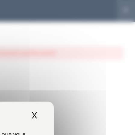
Créer un compte
S'identifier
ACCUEIL
FORMATIONS
A PROPOS
ACTUALITÉS
CONTACT
 course to view this content!
INSCRIPTION À LA
NEWSLETTER
X
Masquer le bandeau de
x que vous