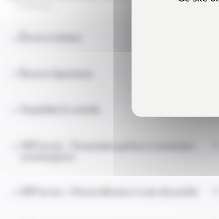
6 Questions
Épreuve statique
2
Épreuve dynamique
1
Traçabilité du contrôle
2
VGP terrain - Transpalette gerbeur à conducteur
4
accompagnant
VGP terrain - Chariot élévateur à mât rétractable
5