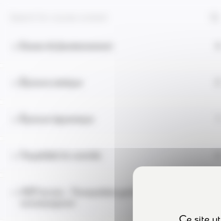
Skip
Panneau de gestion des cookies
Examen de l’état de conservation
2
to
content
Essais de fonctionnement
6
Accueil
Catalogue de formations
Vérification des chari
Épreuve statique
2
Épreuve dynamique
1
Traçabilité du contrôle
2
Vos formations VGP en elearning.
VGP terrain - Transpalette gerbeur à conducteur
4
accompagnant
Ce site u