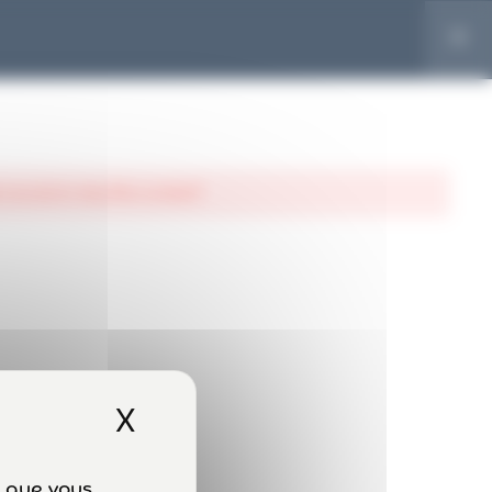
Créer un compte
S'identifier
ACCUEIL
FORMATIONS
A PROPOS
ACTUALITÉS
CONTACT
 course to view this content!
INSCRIPTION À LA
NEWSLETTER
X
Masquer le bandeau de
x que vous