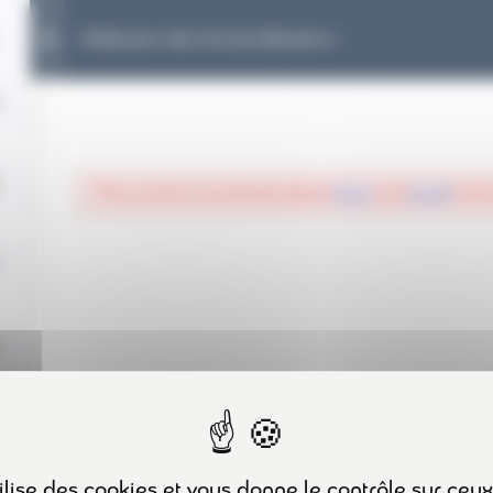
1
Vérification des chariots élévateurs
ots élévateurs
This content is protected, please
login
and
enroll
in the
PLAN DU SITE
ACCUEIL
FORMATIONS
A PROPOS
CONTACT
ACTUALITÉS
tilise des cookies et vous donne le contrôle sur ceu
MENTIONS LÉGALES