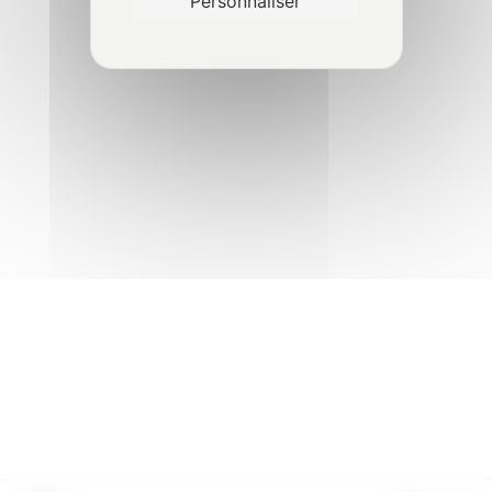
Personnaliser
Épreuve dynamique
1
Traçabilité du contrôle
2
VGP terrain - Transpalette
4
gerbeur à conducteur
accompagnant
VGP terrain - Chariot
5
élévateur à mât rétractable
VGP terrain - Chariot
5
élévateur télescopique
©2024 avorisk.fr
|
Réalisation
NetCURD