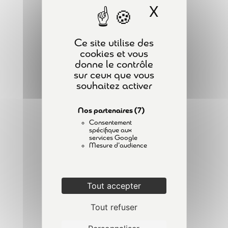
Déclenchement des limiteurs de
X
Masquer l
PLAN DU SITE
charge
3 Minutes
ACCUEIL
Ce site utilise des
FORMATIONS
Test de statique
cookies et vous
2 Minutes
donne le contrôle
A PROPOS
sur ceux que vous
CONTACT
souhaitez activer
Contrôle de descente et
ACTUALITÉS
maintien de charge
1 Minute
Nos partenaires
(7)
MENTIONS LÉGALES
Consentement
POLITIQUE DE CONFIDENTIALITÉ
spécifique aux
Vérification des chariots – Essais
services Google
Mesure d'audience
de fonctionnement
6 Questions
INSCRIPTION À LA NEWSLETTER
Tout accepter
Épreuve statique
2
Tout refuser