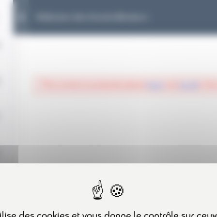
1
Vérification des chariots élévateurs
ots élévateurs
This content is protected, please
login
and
enroll
in the
PLAN DU SITE
ACCUEIL
FORMATIONS
A PROPOS
CONTACT
ACTUALITÉS
tilise des cookies et vous donne le contrôle sur ceu
MENTIONS LÉGALES